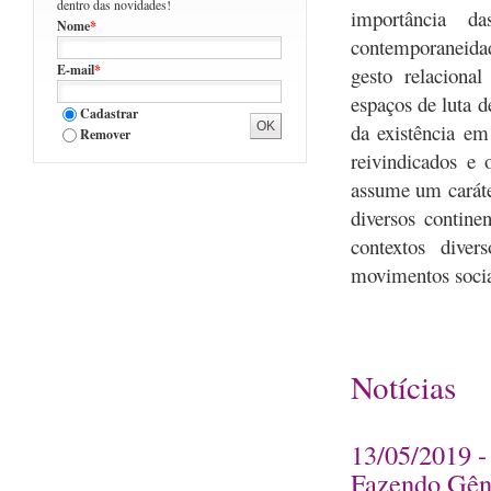
dentro das novidades!
importância d
Nome
*
contemporaneidad
E-mail
*
gesto relaciona
espaços de luta d
Cadastrar
da existência em 
Remover
reivindicados e 
assume um caráter
diversos contine
contextos dive
movimentos socia
Notícias
13/05/2019 -
Fazendo Gên